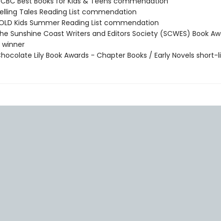
CBC Best Books for Kids & Teens commendation
lling Tales Reading List commendation
OLD Kids Summer Reading List commendation
e Sunshine Coast Writers and Editors Society (SCWES) Book Aw
 winner
ocolate Lily Book Awards - Chapter Books / Early Novels short-l