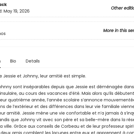
ack
Other editi
d:
May 19, 2026
More in this se
hos
n
Bio
Details
 Jessie et Johnny, leur amitié est simple.
Johnny sont inséparables depuis que Jessie est déménagée dans
e insulaire, au cours des vacances d’été. Mais alors qu’ils débuten
eur quatrième année, l’année scolaire s’annonce mouvementé
ns de l’extérieur et des différences dans leur vie familiale vienn
ur amitié. Jessie mène une vie confortable et n’a jamais à s’inq
tandis que Johnny vit avec son père et sa belle-mère dans la rés
a ville. Grâce aux conseils de Corbeau et de leur professeur spiri
s deux amis comblent les lacunes entre eux et apprennent à com