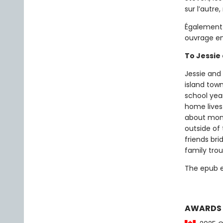
sur l’autre
Également d
ouvrage en
To Jessie 
Jessie and
island tow
school year
home lives 
about mone
outside of
friends br
family trou
The epub edi
AWARDS