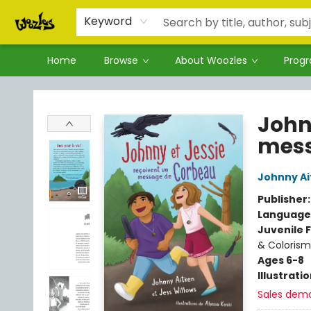
Keyword
Home
Browse
About Woozles
Prog
Woozles
John
mess
Johnny Ai
Publisher
Language
Juvenile F
& Colorism 
Ages 6-8
Illustrati
Sales dem