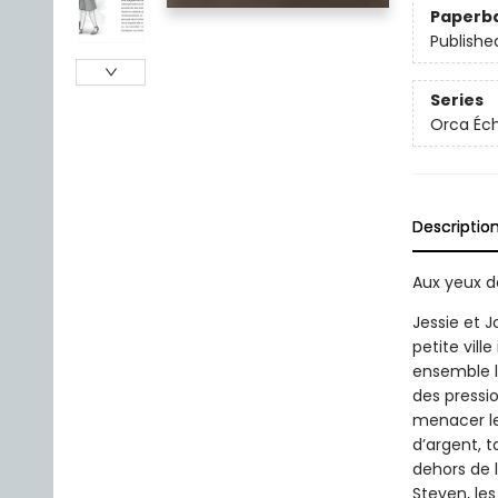
Paperb
Publishe
Series
Orca Éc
Descriptio
Aux yeux de
Jessie et 
petite vill
ensemble l
des pressio
menacer le
d’argent, 
dehors de l
Steven, le