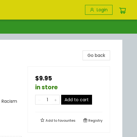
Login
Go back
$9.95
in store
Add to cart
, Racism
Add to
favourites
Registry