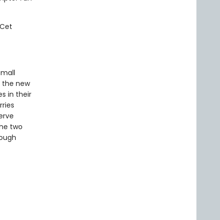
 Cet
small
, the new
s in their
rries
erve
the two
rough