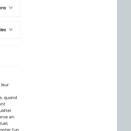
ons
ries
 leur
t
e, quand
ent
uiéter
erve en
tuel,
pter l’un