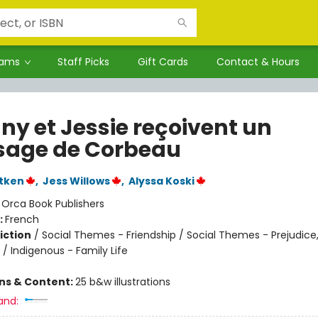
rams
Staff Picks
Gift Cards
Contact & Hours
ny et Jessie reçoivent un
age de Corbeau
tken
,
Jess Willows
,
Alyssa Koski
:
Orca Book Publishers
:
French
iction
/
Social Themes - Friendship / Social Themes - Prejudice
/ Indigenous - Family Life
ons & Content:
25 b&w illustrations
and: