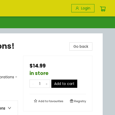
Login
ons!
Go back
$14.99
in store
brations -
Add to cart
Add to
favourites
Registry
ons