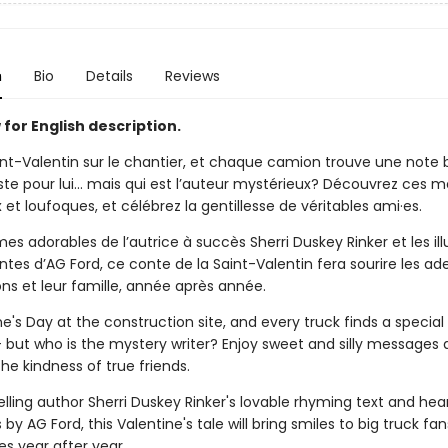
n
Bio
Details
Reviews
for English description.
aint-Valentin sur le chantier, et chaque camion trouve une note 
ste pour lui... mais qui est l’auteur mystérieux? Découvrez ces 
x et loufoques, et célébrez la gentillesse de véritables ami·es.
mes adorables de l’autrice à succès Sherri Duskey Rinker et les ill
tes d’AG Ford, ce conte de la Saint-Valentin fera sourire les ad
ns et leur famille, année après année.
ine's Day at the construction site, and every truck finds a special
 but who is the mystery writer? Enjoy sweet and silly messages
he kindness of true friends.
elling author Sherri Duskey Rinker's lovable rhyming text and he
ns by AG Ford, this Valentine's tale will bring smiles to big truck fa
ies year after year.