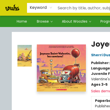
Keyword
Home
Browse
About Woozles
Prog
Woozles
Joye
Sherri Du
Publisher
Language
Juvenile F
Valentine'
Ages 3-5
Sales dem
Paperb
Publishe