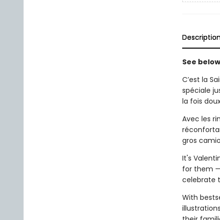
Descriptio
See below 
C’est la S
spéciale ju
la fois dou
Avec les ri
réconfortan
gros camio
It's Valent
for them —
celebrate t
With bests
illustratio
their famil