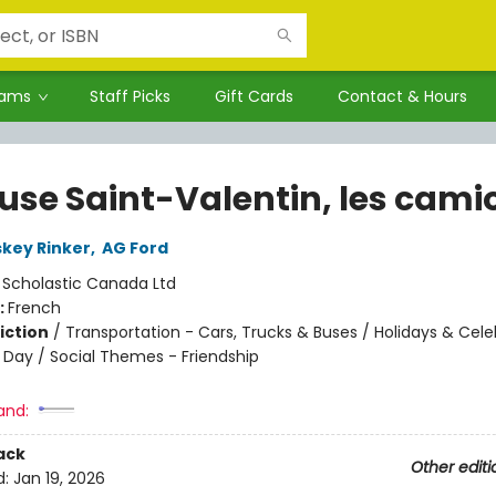
rams
Staff Picks
Gift Cards
Contact & Hours
use Saint-Valentin, les cami
skey Rinker
,
AG Ford
:
Scholastic Canada Ltd
:
French
iction
/
Transportation - Cars, Trucks & Buses / Holidays & Cele
s Day / Social Themes - Friendship
and:
ack
Other editi
d:
Jan 19, 2026