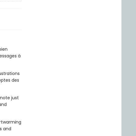
bien
messages à
ustrations
eptes des
 note just
 and
artwarming
ns and