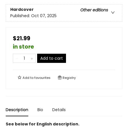
Hardcover
Other editions
Published:
Oct 07, 2025
$21.99
in store
Add to cart
Add to
favourites
Registry
Description
Bio
Details
See below for English description.